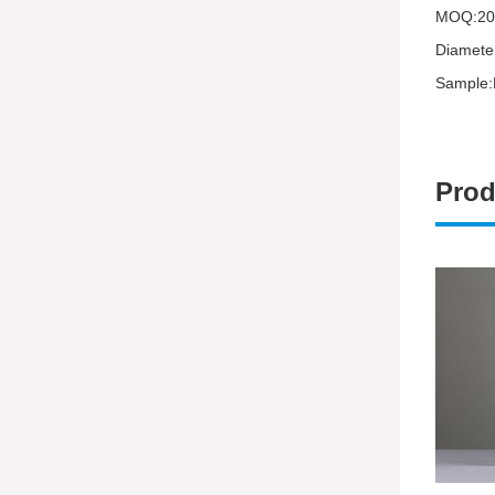
MOQ:
Diame
Sampl
Prod