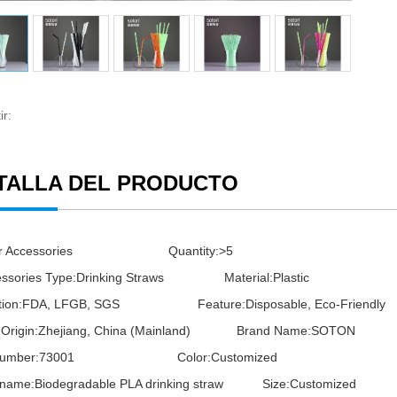
r:
TALLA DEL PRODUCTO
Bar Accessories Quantity:>5
essories Type:Drinking Straws Material:Plastic
ication:FDA, LFGB, SGS Feature:Disposable, Eco-Friendly
f Origin:Zhejiang, China (Mainland) Brand Name:SOTON
 Number:73001 Color:Customized
 name:Biodegradable PLA drinking straw Size:Customized