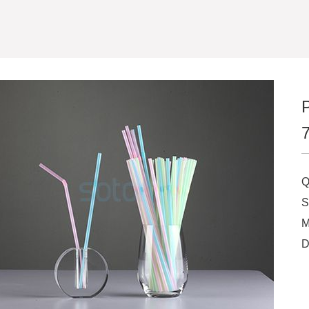
P
Q
S
M
D