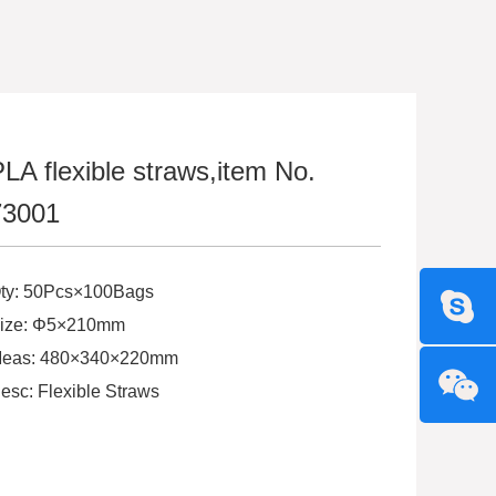
LA flexible straws,item No.
73001
ty: 50Pcs×100Bags
ize: Φ5×210mm
eas: 480×340×220mm
esc: Flexible Straws