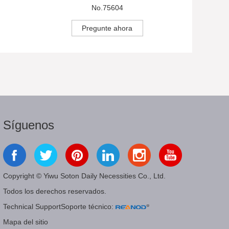
No.75604
Pregunte ahora
Síguenos
Copyright © Yiwu Soton Daily Necessities Co., Ltd.
Todos los derechos reservados.
Technical SupportSoporte técnico:
Mapa del sitio