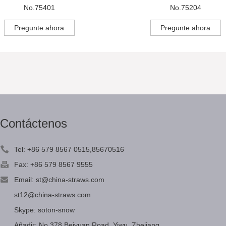
No.75401
No.75204
Pregunte ahora
Pregunte ahora
Contáctenos
Tel: +86 579 8567 0515,85670516
Fax: +86 579 8567 9555
Email:
st@china-straws.com
st12@china-straws.com
Skype:
soton-snow
Añadir: No.378 Beiyuan Road, Yiwu, Zhejiang,