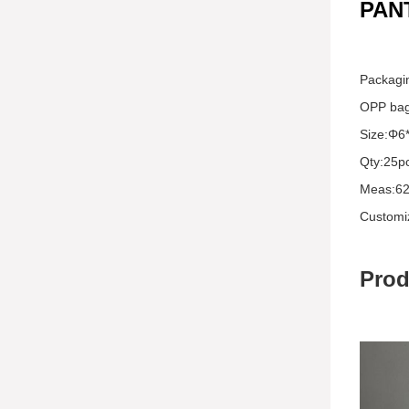
PAN
Packagin
OPP bag
Size:Φ6
Qty:25p
Meas:6
Customi
Prod