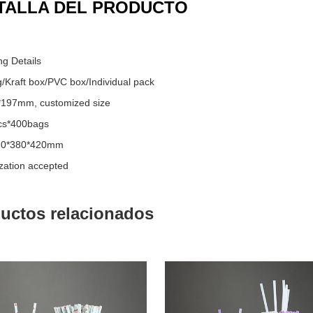
TALLA DEL PRODUCTO
g Details
/Kraft box/PVC box/Individual pack
*197mm, customized size
cs*400bags
20*380*420mm
zation accepted
uctos relacionados