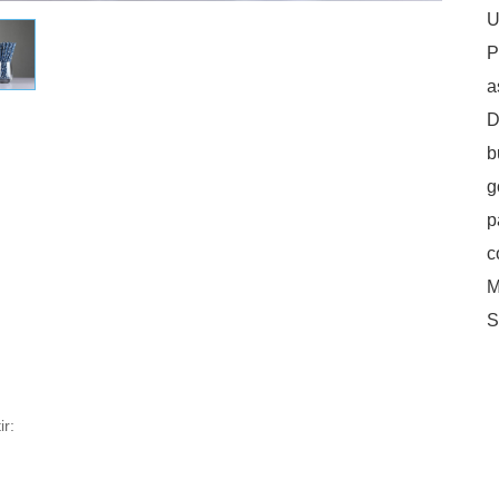
U
P
a
D
b
g
p
c
M
S
r: