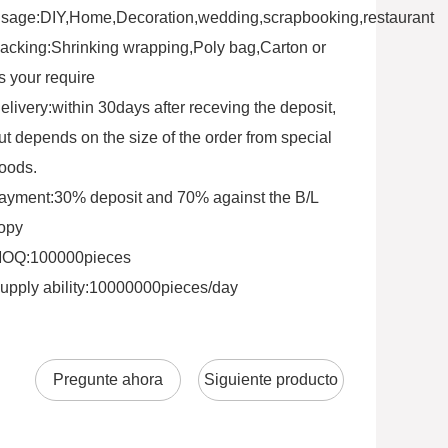
sage:DIY,Home,Decoration,wedding,scrapbooking,restaurant
acking:Shrinking wrapping,Poly bag,Carton or
s your require
elivery:within 30days after receving the deposit,
ut depends on the size of the order from special
oods.
ayment:30% deposit and 70% against the B/L
opy
OQ:100000pieces
upply ability:10000000pieces/day
Pregunte ahora
Siguiente producto