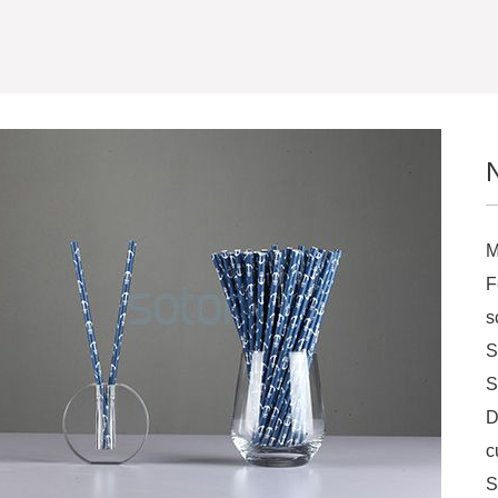
M
F
s
S
S
D
c
S